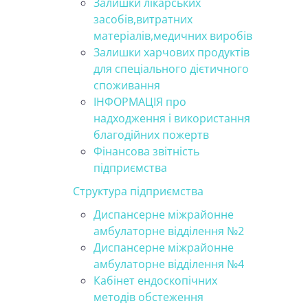
Залишки лікарських
засобів,витратних
матеріалів,медичних виробів
Залишки харчових продуктів
для спеціального дієтичного
споживання
ІНФОРМАЦІЯ про
надходження і використання
благодійних пожертв
Фінансова звітність
підприємства
Структура підприємства
Диспансерне міжрайонне
амбулаторне відділення №2
Диспансерне міжрайонне
амбулаторне відділення №4
Кабінет ендоскопічних
методів обстеження