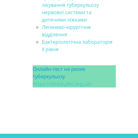
лікування туберкульозу
нервової системи та
дитячими ліжками
Легенево-хірургічне
відділення
Бактеріологічна лабораторія
ІІ рівня
Онлайн-тест на ризик
туберкульозу
https://tbtest.phc.org.ua/