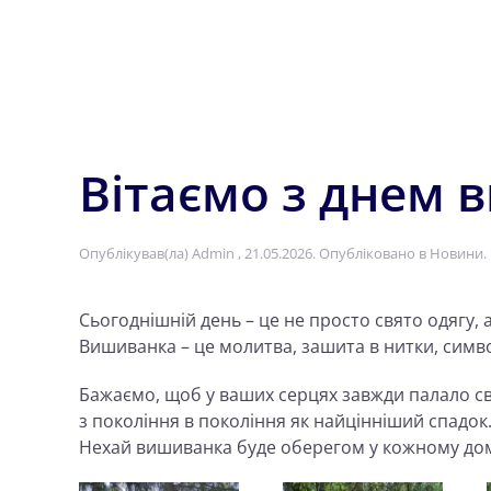
Skip to main content
Вітаємо з днем 
Опублікував(ла)
Admin
,
21.05.2026
. Опубліковано в
Новини
.
Сьогоднішній день – це не просто свято одягу, а
Вишиванка – це молитва, зашита в нитки, символ
Бажаємо, щоб у ваших серцях завжди палало сві
з покоління в покоління як найцінніший спадок
Нехай вишиванка буде оберегом у кожному дом