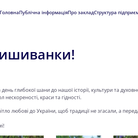
Головна
Публічна інформація
Про заклад
Структура підприє
вишиванки!
 день глибокої шани до нашої історії, культури та духовно
 нескореності, краси та гідності.
тло любові до України, щоб традиції не згасали, а пере
.
і!