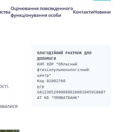
Оцінювання повсякденного
мства
Контакти
Новини
функціонування особи
БЛАГОДІЙНИЙ РАХУНОК ДЛЯ 
ДОПОМОГИ
КНП ХОР "Обласний 
фтизіопульмонологічний 
центр"

Код 02002760

сті.
р/р 
UA123052990000026001045918687

АТ КБ "ПРИВАТБАНК" 
давалися