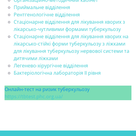
Організаційно-методичний кабінет
Приймальне відділення
Рентгенологічне відділення
Стаціонарне відділення для лікування хворих з
лікарсько-чутливими формами туберкульозу
Стаціонарне відділення для лікування хворих на
лікарсько-стійкі форми туберкульозу з ліжками
для лікування туберкульозу нервової системи та
дитячими ліжками
Легенево-хірургічне відділення
Бактеріологічна лабораторія ІІ рівня
Онлайн-тест на ризик туберкульозу
https://tbtest.phc.org.ua/