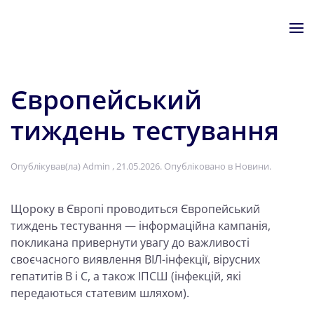
Skip to main content
Європейський
тиждень тестування
Опублікував(ла)
Admin
,
21.05.2026
. Опубліковано в
Новини
.
Щороку в Європі проводиться Європейський
тиждень тестування — інформаційна кампанія,
покликана привернути увагу до важливості
своєчасного виявлення ВІЛ-інфекції, вірусних
гепатитів B і C, а також ІПСШ (інфекцій, які
передаються статевим шляхом).