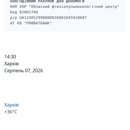
БЛАГОДІЙНИЙ РАХУНОК ДЛЯ ДОПОМОГИ
КНП ХОР "Обласний фтизіопульмонологічний центр"

Код 02002760

р/р UA123052990000026001045918687

АТ КБ "ПРИВАТБАНК" 
14:30
Харків
Серпень 07, 2026
Харків
+
36°
C